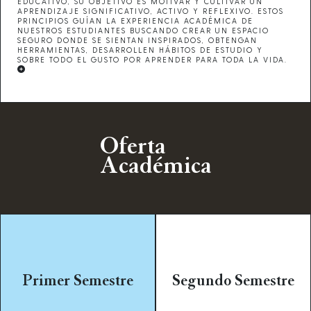
EDUCATIVO, SU OBJETIVO ES MOTIVAR Y CULTIVAR UN
APRENDIZAJE SIGNIFICATIVO, ACTIVO Y REFLEXIVO. ESTOS
PRINCIPIOS GUÍAN LA EXPERIENCIA ACADÉMICA DE
NUESTROS ESTUDIANTES BUSCANDO CREAR UN ESPACIO
SEGURO DONDE SE SIENTAN INSPIRADOS, OBTENGAN
HERRAMIENTAS, DESARROLLEN HÁBITOS DE ESTUDIO Y
SOBRE TODO EL GUSTO POR APRENDER PARA TODA LA VIDA.
Oferta
Académica
MATEMÁTICAS I
MATEMÁTICAS II
QUÍMICA I
QUÍMICA II
ÉTICA Y VALORES I
ÉTICA Y VALORES II
INTRODUCCIÓN A LAS
HISTORIA DE MÉXICO I
CIENCIAS SOCIALES
Primer Semestre
Segundo Semestre
TALLER DE LECTURA Y
TALLER DE LECTURA Y
REDACCIÓN II
REDACCIÓN I
INGLÉS II
INGLÉS I
INFORMÁTICA II