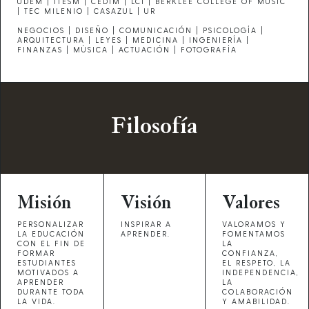
UDEM | ITESM | CEDIM | LCI | BERKLEE COLLEGE OF MUSIC
| TEC MILENIO | CASAZUL | UR
NEGOCIOS | DISEÑO | COMUNICACIÓN | PSICOLOGÍA |
ARQUITECTURA | LEYES | MEDICINA | INGENIERÍA |
FINANZAS | MÚSICA | ACTUACIÓN | FOTOGRAFÍA
Filosofía
Misión
Visión
Valores
PERSONALIZAR
INSPIRAR A
VALORAMOS Y
LA EDUCACIÓN
APRENDER.
FOMENTAMOS
CON EL FIN DE
LA
FORMAR
CONFIANZA,
ESTUDIANTES
EL RESPETO, LA
MOTIVADOS A
INDEPENDENCIA,
APRENDER
LA
DURANTE TODA
COLABORACIÓN
LA VIDA.
Y AMABILIDAD.