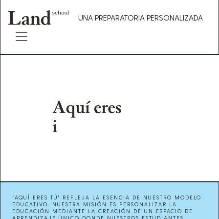
UNA PREPARATORIA PERSONALIZADA
“AQUÍ ERES TÚ" REFLEJA LA ESENCIA DE NUESTRO MODELO
EDUCATIVO. NUESTRA MISIÓN ES PERSONALIZAR LA
EDUCACIÓN MEDIANTE LA CREACIÓN DE UN ESPACIO DE
APRENDIZAJE ÚNICO DONDE NUESTROS ESTUDIANTES